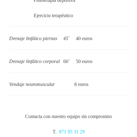
Fisioterapia deportiva
Ejercicio terapéutico
Drenaje linfático piernas
45
´
40
euros
Drenaje linfático corporal
60´
50
euros
Vendaje neuromuscular
8 euros
Contacta con nuestro equipo sin compromiso
T.
871 95 31 29